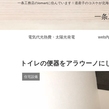
一条工務店のismartに住んでいます！道産子のコスケ
一条
電気代光熱費・太陽光発電
web
トイレの便器をアラウーノに
住宅設備