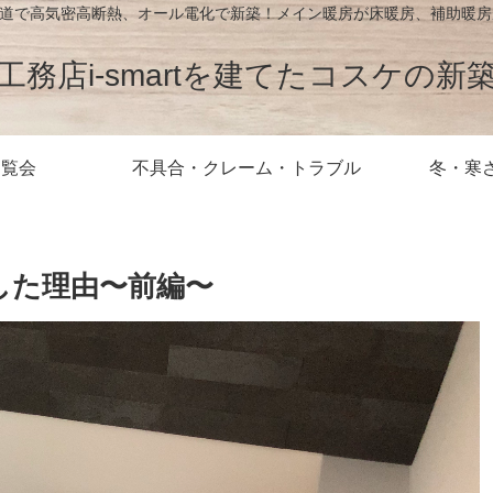
が北海道で高気密高断熱、オール電化で新築！メイン暖房が床暖房、補助暖
工務店i-smartを建てたコスケの新
内覧会
不具合・クレーム・トラブル
冬・寒
した理由〜前編〜