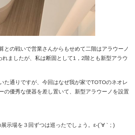
算との戦いで営業さんからもせめて二階はアラウーノ
われましたが、私は断固として1，2階とも新型アラウ
いた通りですが、今回はなぜ我が家でTOTOのネオレ
ーの優秀な便器を差し置いて、新型アラウーノを設置
の展示場を３回ずつは巡ったでしょう。ε-(´∀｀; )