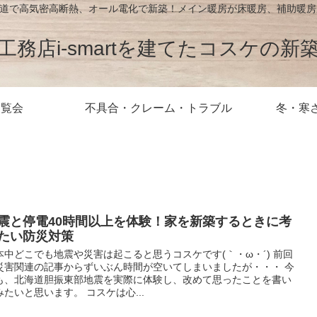
が北海道で高気密高断熱、オール電化で新築！メイン暖房が床暖房、補助暖
工務店i-smartを建てたコスケの新
内覧会
不具合・クレーム・トラブル
冬・寒
震と停電40時間以上を体験！家を新築するときに考
たい防災対策
本中どこでも地震や災害は起こると思うコスケです(｀・ω・´) 前回
災害関連の記事からずいぶん時間が空いてしまいましたが・・・ 今
も、北海道胆振東部地震を実際に体験し、改めて思ったことを書い
みたいと思います。 コスケは心...