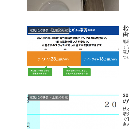
北
電気代光熱費・太陽光発電
由
地
；
電
つ
2
電気代光熱費・太陽光発電
の
秋
増
で
進