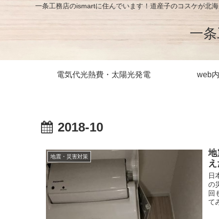
一条工務店のismartに住んでいます！道産子のコスケ
一条
電気代光熱費・太陽光発電
web
2018-10
地
地震・災害対策
え
日
の
回
て