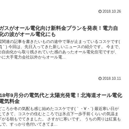
2018.10.26
ガスがオール電化向け新料金プランを発表！電力自
化の波がオール電化にも
震関連の記事を書きたいものの途中で筆が止まっているコスケです(
´Д｀) 今回は、先日入ってきた新しいニュースの紹介です。 今まで、
力自由化から取り残されていた感のあったオール電化住宅ですが、
いに大手電力会社以外からオール電...
2018.10.11
018年9月分の電気代と太陽光発電！北海道オール電化
電気料金
どころか冬の気配も感じ始めたコスケです(｀・∀・´) 最近寒い日が
えてきて、コスケの住むところでは氷点下一歩手前くらいの気温ま
下がる朝もでてきました。 さすがに寒いです。 うちの周りは紅葉も
んで、すっかり色付いてきてま...