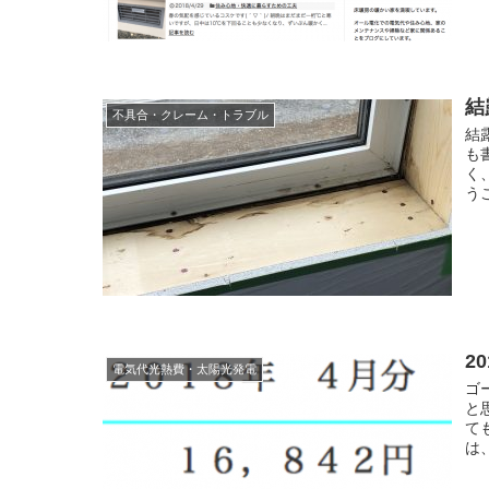
結
不具合・クレーム・トラブル
結
も
く
う
2
電気代光熱費・太陽光発電
ゴ
と
て
は