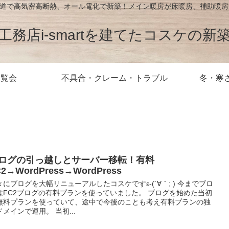
が北海道で高気密高断熱、オール電化で新築！メイン暖房が床暖房、補助暖
工務店i-smartを建てたコスケの新
内覧会
不具合・クレーム・トラブル
冬・寒
ログの引っ越しとサーバー移転！有料
C2→WordPress→WordPress
々にブログを大幅リニューアルしたコスケですε-(´∀｀; ) 今までブロ
はFC2ブログの有料プランを使っていました。 ブログを始めた当初
無料プランを使っていて、途中で今後のことも考え有料プランの独
ドメインで運用。 当初...