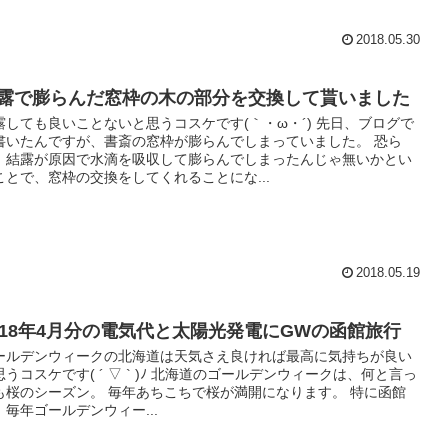
2018.05.30
露で膨らんだ窓枠の木の部分を交換して貰いました
露しても良いことないと思うコスケです(｀・ω・´) 先日、ブログで
書いたんですが、書斎の窓枠が膨らんでしまっていました。 恐ら
、結露が原因で水滴を吸収して膨らんでしまったんじゃ無いかとい
ことで、窓枠の交換をしてくれることにな...
2018.05.19
018年4月分の電気代と太陽光発電にGWの函館旅行
ールデンウィークの北海道は天気さえ良ければ最高に気持ちが良い
思うコスケです( ´ ▽ ` )ﾉ 北海道のゴールデンウィークは、何と言っ
も桜のシーズン。 毎年あちこちで桜が満開になります。 特に函館
、毎年ゴールデンウィー...