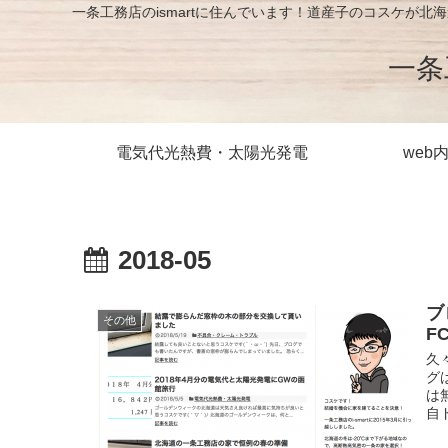
一条工務店のismartに住んでいます！道産子のコスケ
一条
電気代光熱費・太陽光発電
web
2018-05
ブ
その他
F
久
グ
は
自