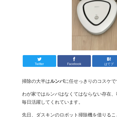
Twitter
Facebook
はてブ
掃除の大半は
ルンバ
に任せっきりのコスケです
わが家ではルンバはなくてはならない存在、毎
毎日活躍してくれています。
先日、ダスキンのロボット掃除機を借りるこ