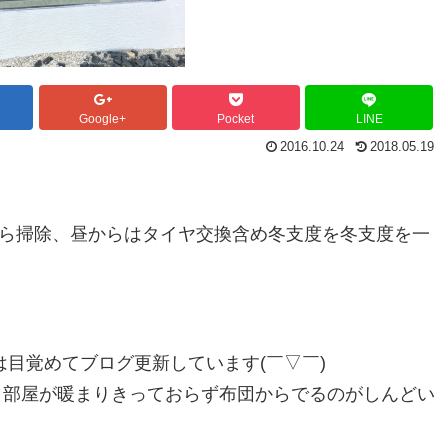
Google+
Pocket
LINE
2016.10.24
2018.05.19
から掃除、昼からはタイヤ交換含め冬支度を冬支度を一
は目覚めてブログ更新しています(￣▽￣)
だと部屋が暖まりきっておらず布団からでるのがしんどい