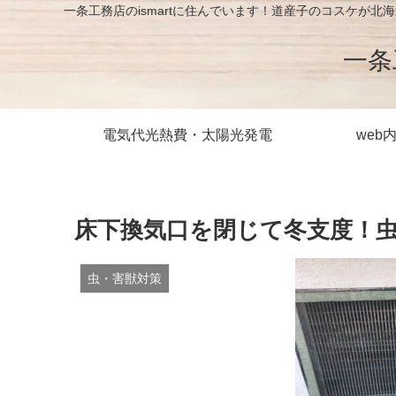
一条工務店のismartに住んでいます！道産子のコスケ
一条
電気代光熱費・太陽光発電
web
床下換気口を閉じて冬支度！
虫・害獣対策