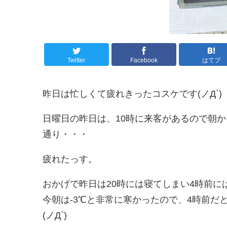
Twitter
Facebook
はてブ
昨日は忙しくて疲れきったコスケです(ノД`)
日曜日の昨日は、10時に来客があるので朝
通り・・・
疲れたっす。
おかげで昨日は20時には寝てしまい4時前に
今朝は-3℃と非常に寒かったので、4時前
(ノД`)