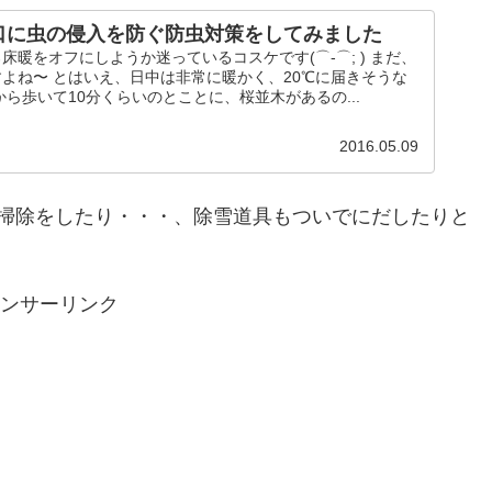
口に虫の侵入を防ぐ防虫対策をしてみました
床暖をオフにしようか迷っているコスケです(⌒-⌒; ) まだ、
よね〜 とはいえ、日中は非常に暖かく、20℃に届きそうな
から歩いて10分くらいのとことに、桜並木があるの...
2016.05.09
掃除をしたり・・・、除雪道具もついでにだしたりと
ンサーリンク