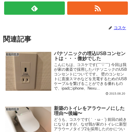
コスケ
関連記事
パナソニックの埋込USBコンセン
住宅設備
トは・・・微妙でした
こんにちは、コスケです(￣▽￣) 今回は我
が家の書斎で採用したパナソニックのUSB
コンセントについてです。 壁のコンセン
トに直接スマホなどを充電するためのUSB
ケーブルを繋げることができる優れもの
で、ipadにiphone、Nexu...
2015.08.20
新築のトイレをアラウーノにした
住宅設備
理由〜後編〜
どうも、コスケです(｀・ω・´) 前回の続き
になりますが、なぜ我が家のトイレに新型
アラウーノタイプ2を採用したのかについ