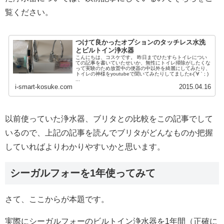
覧ください。
つけて良かったオプションのタッチレス水洗
とビルトイン浄水器
こんにちは、コスケです。 昨日までひたすらトイレについ
ての記事を書いていたせいか、無性にトイレ掃除がしたくな
って実験のため放置中の便器の中以外を綺麗にしてみたり、
トイレの神様をyoutubeで聞いてみたりしてましたε-(´∀｀; )
...
i-smart-kosuke.com
2015.04.16
以前使っていた浄水器、ブリタとの比較をこの記事でして
いるので、上記の記事を読んでブリタがどんなものか把握
していればよりわかりやすいかと思います。
シーガルフォーを1年使ってみて
さて、ここからが本題です。
実際にシーガルフォーのビルトイン浄水器を1年間（正確に