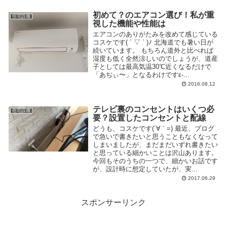
初めて？のエアコン選び！私が重
住宅設備
視した機能や性能は
エアコンのありがたみを改めて感じている
コスケです( ´ ▽ ` )ﾉ 北海道でも暑い日が
続いています。 もちろん道外と比べれば
湿度も低く全然涼しいのでしょうが、道産
子としては最高気温30℃近くなるだけで
「あぢぃ〜」となるわけですε-...
2016.08.12
テレビ裏のコンセントはいくつ必
住宅設備
要？設置したコンセントと配線
どうも、コスケです(´∀｀=) 最近、ブログ
で急いで書きたいと思うこともなくなって
しまいましたが、まだまだいずれ書きたい
と思っている細かいことは沢山あります。
今回もそのうちの一つで、細かいお話です
が、設計時に想定していたが、実...
2017.06.29
スポンサーリンク