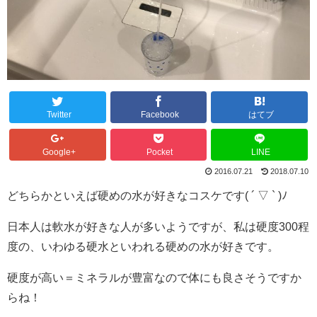
Twitter
Facebook
はてブ
Google+
Pocket
LINE
2016.07.21
2018.07.10
どちらかといえば硬めの水が好きなコスケです( ´ ▽ ` )ﾉ
日本人は軟水が好きな人が多いようですが、私は硬度300程
度の、いわゆる硬水といわれる硬めの水が好きです。
硬度が高い＝ミネラルが豊富なので体にも良さそうですか
らね！