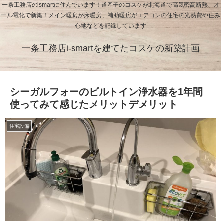
一条工務店のismartに住んでいます！道産子のコスケが北海道で高気密高断熱、オ
ール電化で新築！メイン暖房が床暖房、補助暖房がエアコンの住宅の光熱費や住み
心地などを記録しています
一条工務店i-smartを建てたコスケの新築計画
シーガルフォーのビルトイン浄水器を1年間
使ってみて感じたメリットデメリット
住宅設備