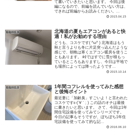
て書いていきたいと思います。 今回は後
編になるので、前編を読んでいない方は、
できれば前編からお読みください。...
2015.04.15
北海道の夏もエアコンがあると快
住宅設備
適！私がお勧めする理由
どうも、コスケです( ^ω^ ) 北海道はもう
秋と言うよりも冬に片足突っ込んだような
感じで、朝晩は寒くエアコン暖房を使うこ
ともあります。 峠ではすでに雪が積もっ
ているところもありますし、今日は平地で
も場所によっては降ったようです...
2015.10.14
1年間コフレルを使ってみた感想
住宅設備
と後悔ポイント
最近妻に「加齢臭」すごいよ！と言われた
コスケですε-(´∀｀; ) この話のオチは最後
に書きたいと思います。 さて、今回は1年
間住宅設備を使ってみてシリーズです。
今日の記事もそうですが、ぼちぼち1年住
宅設備を使ってみて的な記...
2016.06.10