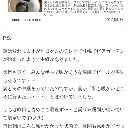
美味しい水が飲みたいコスケです(｀・∀・´) コスケが摂取す
る水分は主に夏は水、冬は白湯とほぼ水のみ、アルコールも
飲まないしコーヒーものまない、最近はお茶も飲まなくなっ
たので、水の美味しさは重要です。 美味しい水が飲みたく
て、新...
i-smart-kosuke.com
2017.04.16
P.S.
話は変わりますが昨日夕方のテレビで札幌でビアガーデン
が始まったようで中継がありました。
天気も良く、みんな半袖で暖かそうな服装でビールが美味
しそうです・・・
妻とその中継をみていたのですが、妻が「私も暖かいとこ
ろに行きたい・・・」とぼやいていました。
うちは昨日も含めここ最近ず〜っと曇り＆霧雨が続いてい
て肌寒いです(ノД`)
毎日朝はこんな霧がかかった状態で、昼間も霧雨がず〜っ