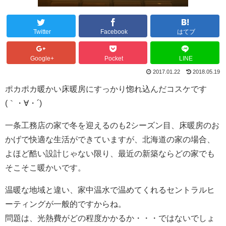
Twitter
Facebook
はてブ
Google+
Pocket
LINE
2017.01.22
2018.05.19
ポカポカ暖かい床暖房にすっかり惚れ込んだコスケです
(｀・∀・´)
一条工務店の家で冬を迎えるのも2シーズン目、床暖房のお
かげで快適な生活ができていますが、北海道の家の場合、
よほど酷い設計じゃない限り、最近の新築ならどの家でも
そこそこ暖かいです。
温暖な地域と違い、家中温水で温めてくれるセントラルヒ
ーティングが一般的ですからね。
問題は、光熱費がどの程度かかるか・・・ではないでしょ