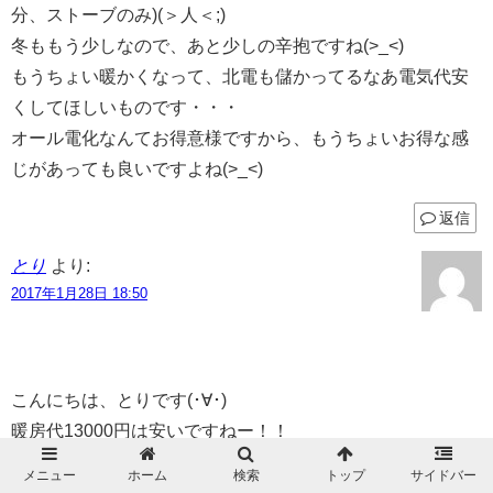
分、ストーブのみ)(＞人＜;)
冬ももう少しなので、あと少しの辛抱ですね(>_<)
もうちょい暖かくなって、北電も儲かってるなあ電気代安
くしてほしいものです・・・
オール電化なんてお得意様ですから、もうちょいお得な感
じがあっても良いですよね(>_<)
返信
とり
より:
2017年1月28日 18:50
こんにちは、とりです(･∀･)
暖房代13000円は安いですねー！！
灯油ってそんなに頻繁に入れるものなのですね～。
メニュー
ホーム
検索
トップ
サイドバー
コスケさんのご実家の灯油代、思ってたより安いかな…？