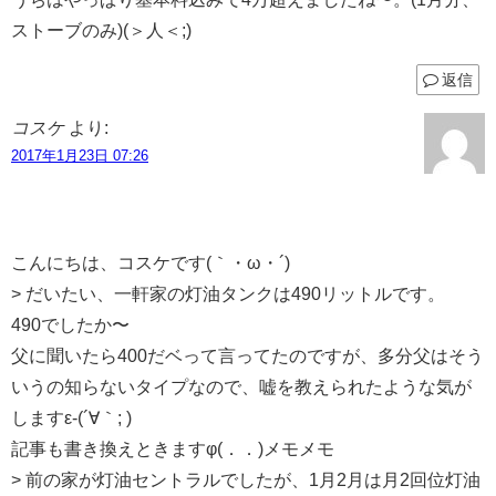
ストーブのみ)(＞人＜;)
返信
コスケ
より:
2017年1月23日 07:26
こんにちは、コスケです(｀・ω・´)
> だいたい、一軒家の灯油タンクは490リットルです。
490でしたか〜
父に聞いたら400だベって言ってたのですが、多分父はそう
いうの知らないタイプなので、嘘を教えられたような気が
しますε-(´∀｀; )
記事も書き換えときますφ(．．)メモメモ
> 前の家が灯油セントラルでしたが、1月2月は月2回位灯油