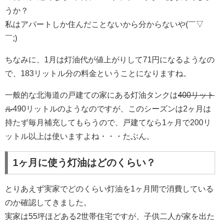
うか？
私はアパートしか住んだことないから分からないや(￣▽
￣;)
ちなみに、1月は灯油代が値上がりして71円になるようなの
で、183リットル分の料金ということになりますね。
一般的な北海道の戸建ての家にある灯油タンクは
400リット
ル
490リットルのようなのですが、このシーズンは2ヶ月は
持たず毎月補充してもらうので、戸建てなら1ヶ月で200リ
ットル以上は使いますよね・・・たぶん。
1ヶ月に使う灯油はどのくらい？
とりあえず実家でどのくらい灯油を1ヶ月間で消費している
のか確認してきました。
実家は55坪ほどある2世帯住宅ですが、子供二人が家を出た