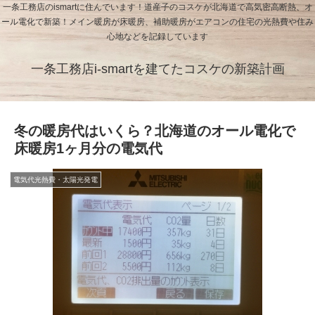
一条工務店のismartに住んでいます！道産子のコスケが北海道で高気密高断熱、オ
ール電化で新築！メイン暖房が床暖房、補助暖房がエアコンの住宅の光熱費や住み
心地などを記録しています
一条工務店i-smartを建てたコスケの新築計画
冬の暖房代はいくら？北海道のオール電化で
床暖房1ヶ月分の電気代
電気代光熱費・太陽光発電