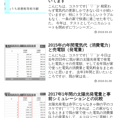
いてます
こんにちは、コスケです( ´ ▽ ` )ﾉ 相変わ
らず電気代の更新しかできない日々が続い
ていますが、特にトラブルらしいトラブル
もなく、一条の家で快適に過ごせた冬でし
た。 今年は、テストとしてハニカムシェ
ートを閉めずにワンシーズン...
2019.03.10
2015年の年間電気代（消費電力）
電気代光熱費・太陽光発電
と売電額（発電量）
こんにちは、コスケです( ´ ▽ ` )ﾉ 今日は
去年2015年に我が家の太陽光発電で発電
した電気とその売電額、そして去年我が家
で使った電気の消費量と電気料金をまとめ
たいと思います。 去年1年間と言いたいと
ころですが、我が家は去...
2016.01.06
2017年1年間の太陽光発電量と事
電気代光熱費・太陽光発電
前シミュレーションとの比較
太陽光発電は赤字にならなきゃ御の字のコ
スケです(￣▽￣) できれば、この家がなく
なるときまで我が家で使った電気の消費量
以上の発電をして、エコロジーに貢献した