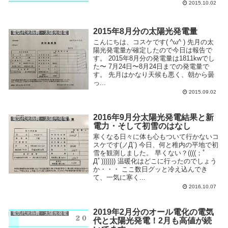
2015.10.02
2015年8月分の太陽光発電量
電気代光熱費・太陽光発電
こんにちは、コスケです( ^ω^ ) 先月の太
陽光発電量が確定したので今日は報告で
す。 2015年8月分の発電量は1811kwでし
た〜 7月24日〜8月24日までの発電量で
す。 先月はかなり天候も悪く、朝から曇
っ...
2015.09.02
2016年9月分太陽光発電結果と新
電気代光熱費・太陽光発電
電力・そして初雪のはなし
寒くなる日々に体も心もついて行かないコ
スケです(ノД`) 今日、何と稚内の平地で初
雪を観測しました。 早くない？((((；ﾟ
Дﾟ))))))) 温暖化はどこに行ったのでしょう
か・・・ ここ数日グッと冷え込んでき
て、一気に寒く...
2016.10.07
2019年2月分のオール電化の電気
電気代光熱費・太陽光発電
代と太陽光発電！2月も高値が続