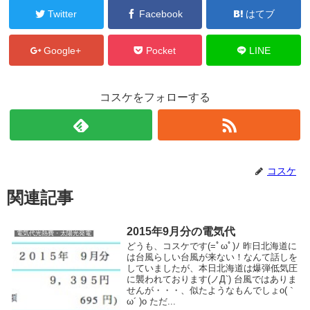
Twitter
Facebook
はてブ
Google+
Pocket
LINE
コスケをフォローする
コスケ
関連記事
2015年9月分の電気代
電気代光熱費・太陽光発電
どうも、コスケです(=ﾟωﾟ)ﾉ 昨日北海道に
は台風らしい台風が来ない！なんて話しを
していましたが、本日北海道は爆弾低気圧
に襲われております(ノД`) 台風ではありま
せんが・・・、似たようなもんでしょo(｀
ω´ )o ただ...