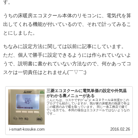
す。
うちの床暖房エコヌクール本体のリモコンに、電気代を算
出してくれる機能が付いているので、それで計ってみるこ
とにしました。
ちなみに設定方法に関しては以前に記事にしています。
ただ、個人で勝手に設定できるようには作られていないよ
うで、説明書に書かれていない方法なので、何かあってコ
スケは一切責任はとれません(￣▽￣;)
三菱エコヌクールに電気単価の設定や外気温
がわかる裏メニューがある
こんにちは、コスケです(=ﾟωﾟ)ﾉ エコヌクールは何度かこの
ブログでも紹介していますが、我が家の床暖房の熱源で冬は
この暖房のみで暖を取っています。 同じ一条工務店で建て
ている方でも、本州の場合はエコヌクールではないようなの
です...
i-smart-kosuke.com
2016.02.26