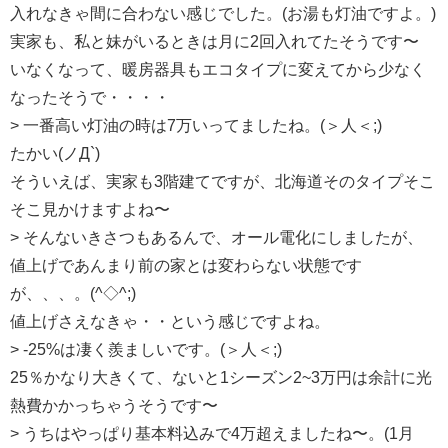
入れなきゃ間に合わない感じでした。(お湯も灯油ですよ。)
実家も、私と妹がいるときは月に2回入れてたそうです〜
いなくなって、暖房器具もエコタイプに変えてから少なく
なったそうで・・・・
> 一番高い灯油の時は7万いってましたね。(＞人＜;)
たかい(ノД`)
そういえば、実家も3階建てですが、北海道そのタイプそこ
そこ見かけますよね〜
> そんないきさつもあるんで、オール電化にしましたが、
値上げであんまり前の家とは変わらない状態です
が、、、。(^◇^;)
値上げさえなきゃ・・という感じですよね。
> -25%は凄く羨ましいです。(＞人＜;)
25％かなり大きくて、ないと1シーズン2~3万円は余計に光
熱費かかっちゃうそうです〜
> うちはやっぱり基本料込みで4万超えましたね〜。(1月