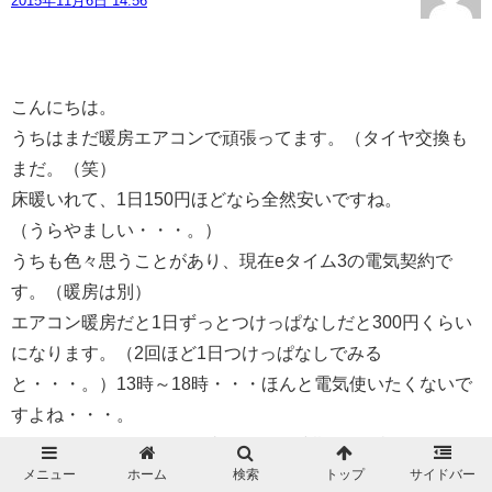
2015年11月6日 14:56
こんにちは。
うちはまだ暖房エアコンで頑張ってます。（タイヤ交換も
まだ。（笑）
床暖いれて、1日150円ほどなら全然安いですね。
（うらやましい・・・。）
うちも色々思うことがあり、現在eタイム3の電気契約で
す。（暖房は別）
エアコン暖房だと1日ずっとつけっぱなしだと300円くらい
になります。（2回ほど1日つけっぱなしでみる
と・・・。）13時～18時・・・ほんと電気使いたくないで
すよね・・・。
ホットタイム22ロングで去年のこの時期、1日当たり600円
ほど電気代がかかってました。（部屋の温度は22度前
メニュー
ホーム
検索
トップ
サイドバー