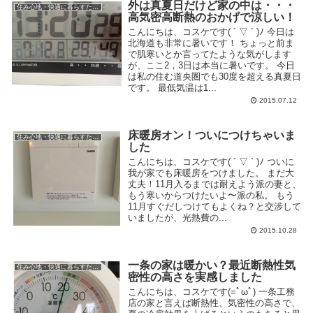
外は真夏日だけど家の中は・・・
住み心地・快適に暮らすための工夫
高気密高断熱のおかげで涼しい！
こんにちは、コスケです( ´ ▽ ` )ﾉ 今日は
北海道も非常に暑いです！ ちょっと前ま
で肌寒いとか言ってたような気がします
が、ここ2，3日は本当に暑いです。 今日
は私の住む道央圏でも30度を超える真夏日
です。 最低気温は1...
2015.07.12
床暖房オン！ついにつけちゃいま
住み心地・快適に暮らすための工夫
した
こんにちは、コスケです( ´ ▽ ` )ﾉ ついに
我が家でも床暖房をつけました。 まだ大
丈夫！11月入るまでは耐えよう派の妻と、
もう寒いからつけたいよ〜派の私。 もう
11月すぐだしつけてもよくね？と交渉して
いましたが、光熱費の...
2015.10.28
一条の家は暖かい？最近断熱性気
住み心地・快適に暮らすための工夫
密性の高さを実感しました
こんにちは、コスケです(=ﾟωﾟ) 一条工務
店の家と言えば断熱性、気密性の高さで、