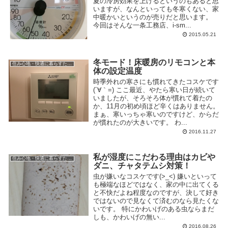
夏の冷房効果を上げるというのもあると思
いますが、なんといっても冬寒くない、家
中暖かいというのが売りだと思います。
今回はそんな一条工務店、i-sm...
2015.05.21
冬モード！床暖房のリモコンと本
住み心地・快適に暮らすための工夫
体の設定温度
時季外れの寒さにも慣れてきたコスケです
(´∀｀=) ここ最近、やたら寒い日が続いて
いましたが、そろそろ体が慣れて着たの
か、11月の初め頃ほど辛くはありません。
まぁ、寒いっちゃ寒いのですけど、からだ
が慣れたのが大きいです。 わ...
2016.11.27
私が湿度にこだわる理由はカビや
住み心地・快適に暮らすための工夫
ダニ、チャタテムシ対策！
虫が嫌いなコスケです(>_<) 嫌いといって
も極端なほどではなく、家の中に出てくる
と不快だよね程度なのですが、決して好き
ではないので見なくて済むのなら見たくな
いです。 特にかわいげのある虫ならまだ
しも、かわいげの無い...
2016.08.26