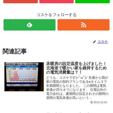
コスケをフォローする
コスケ
関連記事
床暖房の設定温度を上げました！
住み心地・快適に暮らすための工夫
北海道で暖かい家を維持するため
の電気消費量は？！
どうも、コスケです(=ﾟωﾟ)ﾉ 先週から我が
家の電気の契約プランであるeタイム３で
冬期期間となりました。 この期間は電気
単価が25％オフになります。 北電以外の
電力会社は、夏期間が設定されその期間の
昼間の電気単価が高いという...
2015.12.03