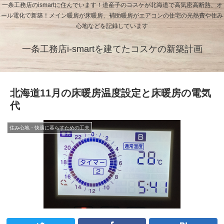
一条工務店のismartに住んでいます！道産子のコスケが北海道で高気密高断熱、オ
ール電化で新築！メイン暖房が床暖房、補助暖房がエアコンの住宅の光熱費や住み
心地などを記録しています
一条工務店i-smartを建てたコスケの新築計画
北海道11月の床暖房温度設定と床暖房の電気
代
住み心地・快適に暮らすための工夫