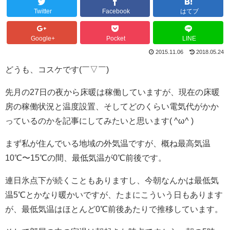
Twitter
Facebook
はてブ
Google+
Pocket
LINE
2015.11.06
2018.05.24
どうも、コスケです(￣▽￣)
先月の27日の夜から床暖は稼働していますが、現在の床暖
房の稼働状況と温度設置、そしてどのくらい電気代がかか
っているのかを記事にしてみたいと思います( ^ω^ )
まず私が住んでいる地域の外気温ですが、概ね最高気温
10℃〜15℃の間、最低気温が0℃前後です。
連日氷点下が続くこともありますし、今朝なんかは最低気
温5℃とかなり暖かいですが、たまにこういう日もあります
が、最低気温はほとんど0℃前後あたりで推移しています。