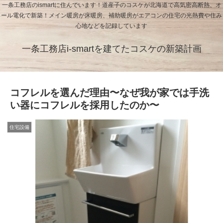
一条工務店のismartに住んでいます！道産子のコスケが北海道で高気密高断熱、オ
ール電化で新築！メイン暖房が床暖房、補助暖房がエアコンの住宅の光熱費や住み
心地などを記録しています
一条工務店i-smartを建てたコスケの新築計画
コフレルを選んだ理由〜なぜ我が家では手洗
い器にコフレルを採用したのか〜
住宅設備