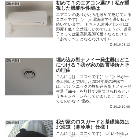
初めて？のエアコン選び！私が重
住宅設備
視した機能や性能は
エアコンのありがたみを改めて感じている
コスケです( ´ ▽ ` )ﾉ 北海道でも暑い日が
続いています。 もちろん道外と比べれば
湿度も低く全然涼しいのでしょうが、道産
子としては最高気温30℃近くなるだけで
「あぢぃ〜」となるわけですε-...
2016.08.12
埋め込み型ナノイー発生器はどこ
住宅設備
につける？我が家の設置場所とそ
の理由
こんにちは、コスケです( ´ ▽ ` )ﾉ 私が一
条工務店と契約した2014年夏の段階で
は、パナソニックの埋め込み型ナノイー発
生器「air-e」を無料で3個つけられるとい
うキャンペーンをしていました。 まだし
てるのかな？ 埋め...
2015.10.08
我が家のロスガードと基礎換気は
住宅設備
北海道（寒冷地）仕様！
こんにちは、コスケです(=ﾟωﾟ)ﾉ 今回はi-