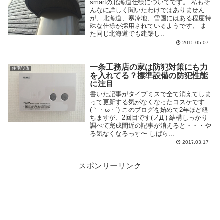
smartの北海道仕様についてです。 私もそ
んなに詳しく聞いたわけではありません
が、北海道、寒冷地、雪国にはある程度特
殊な仕様が採用されているようです。 ま
た同じ北海道でも建築し...
2015.05.07
一条工務店の家は防犯対策にも力
住宅設備
を入れてる？標準設備の防犯性能
に注目
書いた記事がタイプミスで全て消えてしま
って更新する気がなくなったコスケです
(｀・ω・´) このブログを始めて2年ほど経
ちますが、2回目です(ノД`) 結構しっかり
調べて完成間近の記事が消えると・・・や
る気なくなるっす〜 しばら...
2017.03.17
スポンサーリンク