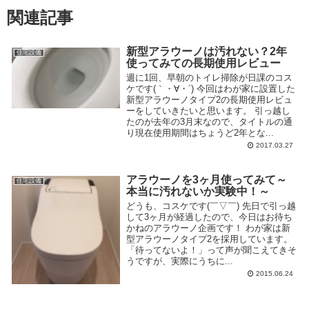
関連記事
新型アラウーノは汚れない？2年
住宅設備
使ってみての長期使用レビュー
週に1回、早朝のトイレ掃除が日課のコス
ケです(｀・∀・´) 今回はわが家に設置した
新型アラウーノタイプ2の長期使用レビュ
ーをしていきたいと思います。 引っ越し
たのが去年の3月末なので、タイトルの通
り現在使用期間はちょうど2年とな...
2017.03.27
アラウーノを3ヶ月使ってみて～
住宅設備
本当に汚れないか実験中！～
どうも、コスケです(￣▽￣) 先日で引っ越
して3ヶ月が経過したので、今日はお待ち
かねのアラウーノ企画です！ わが家は新
型アラウーノタイプ2を採用しています。
「待ってないよ！」って声が聞こえてきそ
うですが、実際にうちに...
2015.06.24