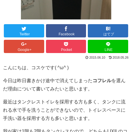
Twitter
Facebook
はてブ
Google+
Pocket
LINE
2015.06.10
2018.05.26
こんにちは、コスケです( ^ω^ )
今日は昨日書きかけ途中で消えてしまった
コフレル
を選ん
だ理由について書いてみたいと思います。
最近はタンクレストイレを採用する方も多く、タンクに流
れる水で手を洗うことができないので、トイレスペースに
手洗い器を採用する方も多いと思います。
我が家は1階も2階もタンクレスなので、どちらもLIXILのコ