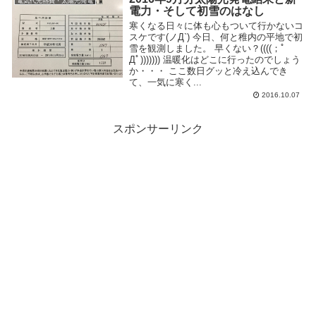
電気代光熱費・太陽光発電
電力・そして初雪のはなし
寒くなる日々に体も心もついて行かないコ
スケです(ノД`) 今日、何と稚内の平地で初
雪を観測しました。 早くない？((((；ﾟ
Дﾟ))))))) 温暖化はどこに行ったのでしょう
か・・・ ここ数日グッと冷え込んでき
て、一気に寒く...
2016.10.07
スポンサーリンク