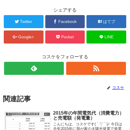
シェアする
Twitter
Facebook
はてブ
Google+
Pocket
LINE
コスケをフォローする
コスケ
関連記事
2015年の年間電気代（消費電力）
電気代光熱費・太陽光発電
と売電額（発電量）
こんにちは、コスケです( ´ ▽ ` )ﾉ 今日は
去年2015年に我が家の太陽光発電で発電