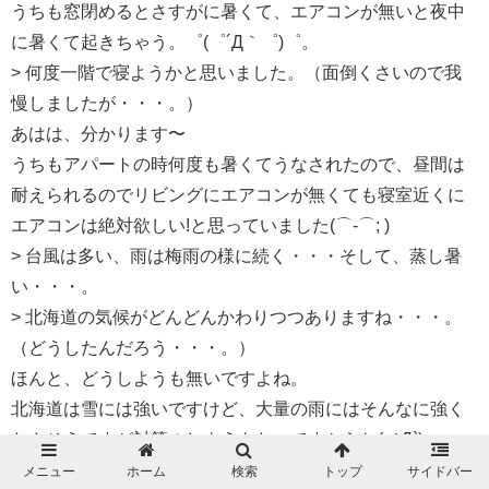
うちも窓閉めるとさすがに暑くて、エアコンが無いと夜中
に暑くて起きちゃう。゜(゜´Д｀゜)゜。
> 何度一階で寝ようかと思いました。（面倒くさいので我
慢しましたが・・・。）
あはは、分かります〜
うちもアパートの時何度も暑くてうなされたので、昼間は
耐えられるのでリビングにエアコンが無くても寝室近くに
エアコンは絶対欲しい!と思っていました(⌒-⌒; )
> 台風は多い、雨は梅雨の様に続く・・・そして、蒸し暑
い・・・。
> 北海道の気候がどんどんかわりつつありますね・・・。
（どうしたんだろう・・・。）
ほんと、どうしようも無いですよね。
北海道は雪には強いですけど、大量の雨にはそんなに強く
なさそうですが対策のしようもないですからね(ノД`)
> また、台風くる・・っていってますし・・・。（もう雨
メニュー
ホーム
検索
トップ
サイドバー