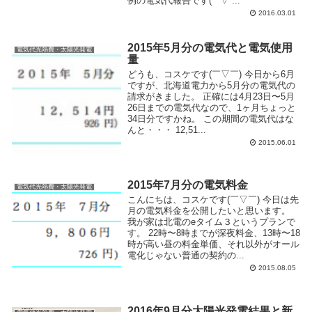
例の電気代報告です( ´ ▽ ...
2016.03.01
2015年5月分の電気代と電気使用
電気代光熱費・太陽光発電
量
どうも、コスケです(￣▽￣) 今日から6月
ですが、北海道電力から5月分の電気代の
請求がきました。 正確には4月23日〜5月
26日までの電気代なので、1ヶ月ちょっと
34日分ですかね。 この期間の電気代はな
んと・・・ 12,51...
2015.06.01
2015年7月分の電気料金
電気代光熱費・太陽光発電
こんにちは、コスケです(￣▽￣) 今日は先
月の電気料金を公開したいと思います。
我が家は北電のeタイム３というプランで
す。 22時〜8時までが深夜料金、13時〜18
時が高い昼の料金単価、それ以外がオール
電化じゃない普通の契約の...
2015.08.05
2016年9月分太陽光発電結果と新