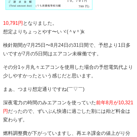
10,791円
となりました。
想定よりちょっとやす〜いヾ(＾v＾)k
検針期間が7月25日〜8月24日の31日間で、予想より1日多
いですが7月の5日間はエアコン未稼働です。
その分1ヶ月丸々エアコンを使用した場合の予想電気代より
少しやすかったという感じだと思います。
まぁ、つまり想定通りですね(￣▽￣)
深夜電力の時間のみエアコンを使っていた
前年8月が10,321
円
だったので、ずいぶん快適に過ごした割には殆ど料金は
変わらず。
燃料調整費が下がっていますし、再エネ課金の値上がり分