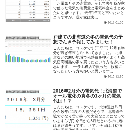
した電気とその売電額、そして去年我が家
で使った電気の消費量と電気料金をまとめ
たいと思います。 去年1年間と言いたいと
ころですが、我が家は去...
2016.01.06
戸建ての北海道の冬の電気代の予
電気代光熱費・太陽光発電
想でんき予報してみました！
こんにちは、コスケです(￣▽￣) 12月も半
分が過ぎ年末も近づいてきました。 北海
道などの寒い地域で光熱費を抑えようと高
気密高断熱の家を買ったという方も多いと
思います。 一条工務店で買った、候補に
なったという方も多いと思います...
2015.12.16
2016年2月分の電気代！北海道で
電気代光熱費・太陽光発電
オール電化の真冬の1ヶ月の電気
代は！？
こんにちは、コスケです。 北海道は昨日
から数年に1度の大雪だそうで、北海道全
域でかなり雪が降って大変なことになって
います(ノД`) 今日から3月だというのに春
はまだ遠そうです。 さて、今日は月初恒