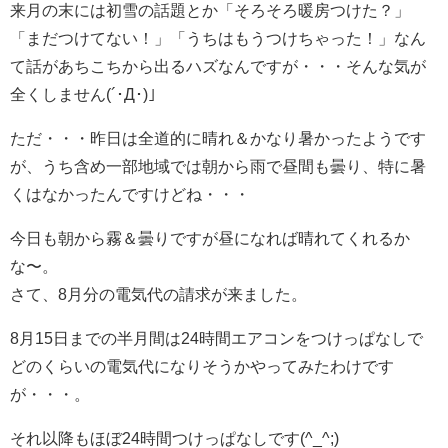
来月の末には初雪の話題とか「そろそろ暖房つけた？」
「まだつけてない！」「うちはもうつけちゃった！」なん
て話があちこちから出るハズなんですが・・・そんな気が
全くしません(´･Д･)」
ただ・・・昨日は全道的に晴れ＆かなり暑かったようです
が、うち含め一部地域では朝から雨で昼間も曇り、特に暑
くはなかったんですけどね・・・
今日も朝から霧＆曇りですが昼になれば晴れてくれるか
な〜。
さて、8月分の電気代の請求が来ました。
8月15日までの半月間は24時間エアコンをつけっぱなしで
どのくらいの電気代になりそうかやってみたわけです
が・・・。
それ以降もほぼ24時間つけっぱなしです(^_^;)