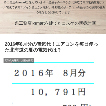
一条工務店のismartに住んでいます！道産子のコスケが北海道で高気密高断熱、オ
ール電化で新築！メイン暖房が床暖房、補助暖房がエアコンの住宅の光熱費や住み
心地などを記録しています
一条工務店i-smartを建てたコスケの新築計画
2016年8月分の電気代！エアコンを毎日使っ
た北海道の夏の電気代は？
電気代光熱費・太陽光発電