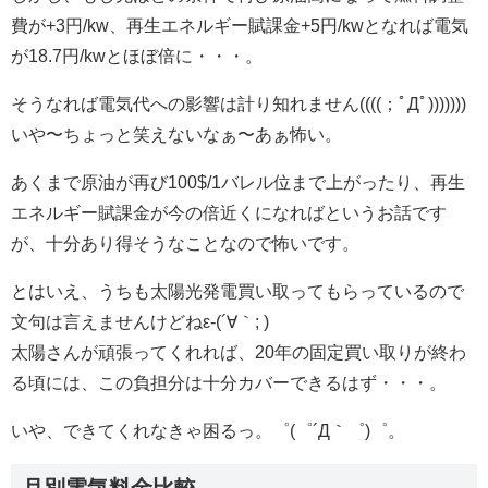
費が+3円/kw、再生エネルギー賦課金+5円/kwとなれば電気
が18.7円/kwとほぼ倍に・・・。
そうなれば電気代への影響は計り知れません((((；ﾟДﾟ)))))))
いや〜ちょっと笑えないなぁ〜あぁ怖い。
あくまで原油が再び100$/1バレル位まで上がったり、再生
エネルギー賦課金が今の倍近くになればというお話です
が、十分あり得そうなことなので怖いです。
とはいえ、うちも太陽光発電買い取ってもらっているので
文句は言えませんけどねε-(´∀｀; )
太陽さんが頑張ってくれれば、20年の固定買い取りが終わ
る頃には、この負担分は十分カバーできるはず・・・。
いや、できてくれなきゃ困るっ。゜(゜´Д｀゜)゜。