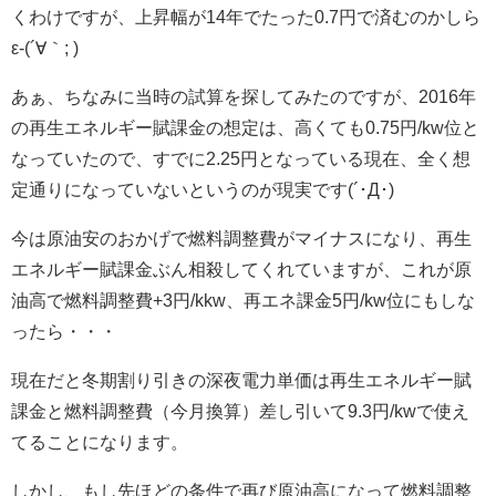
くわけですが、上昇幅が14年でたった0.7円で済むのかしら
ε-(´∀｀; )
あぁ、ちなみに当時の試算を探してみたのですが、2016年
の再生エネルギー賦課金の想定は、高くても0.75円/kw位と
なっていたので、すでに2.25円となっている現在、全く想
定通りになっていないというのが現実です(´･Д･)
今は原油安のおかげで燃料調整費がマイナスになり、再生
エネルギー賦課金ぶん相殺してくれていますが、これが原
油高で燃料調整費+3円/kkw、再エネ課金5円/kw位にもしな
ったら・・・
現在だと冬期割り引きの深夜電力単価は再生エネルギー賦
課金と燃料調整費（今月換算）差し引いて9.3円/kwで使え
てることになります。
しかし、もし先ほどの条件で再び原油高になって燃料調整