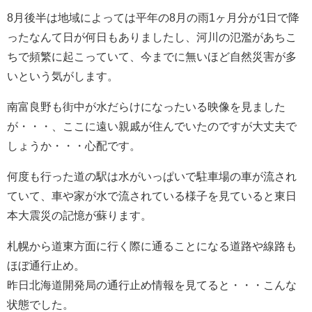
8月後半は地域によっては平年の8月の雨1ヶ月分が1日で降
ったなんて日が何日もありましたし、河川の氾濫があちこ
ちで頻繁に起こっていて、今までに無いほど自然災害が多
いという気がします。
南富良野も街中が水だらけになったいる映像を見ました
が・・・、ここに遠い親戚が住んでいたのですが大丈夫で
しょうか・・・心配です。
何度も行った道の駅は水がいっぱいで駐車場の車が流され
ていて、車や家が水で流されている様子を見ていると東日
本大震災の記憶が蘇ります。
札幌から道東方面に行く際に通ることになる道路や線路も
ほぼ通行止め。
昨日北海道開発局の通行止め情報を見てると・・・こんな
状態でした。