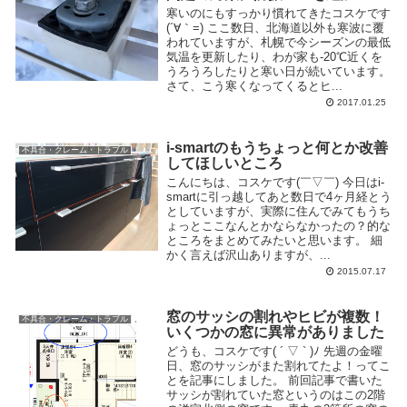
寒いのにもすっかり慣れてきたコスケです
(´∀｀=) ここ数日、北海道以外も寒波に覆
われていますが、札幌で今シーズンの最低
気温を更新したり、わが家も-20℃近くを
うろうろしたりと寒い日が続いています。
さて、こう寒くなってくるとヒ...
2017.01.25
i-smartのもうちょっと何とか改善
不具合・クレーム・トラブル
してほしいところ
こんにちは、コスケです(￣▽￣) 今日はi-
smartに引っ越してあと数日で4ヶ月経とう
としていますが、実際に住んでみてもうち
ょっとここなんとかならなかったの？的な
ところをまとめてみたいと思います。 細
かく言えば沢山ありますが、...
2015.07.17
窓のサッシの割れやヒビが複数！
不具合・クレーム・トラブル
いくつかの窓に異常がありました
どうも、コスケです( ´ ▽ ` )ﾉ 先週の金曜
日、窓のサッシがまた割れてたよ！ってこ
とを記事にしました。 前回記事で書いた
サッシが割れていた窓というのはこの2階