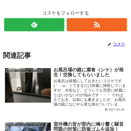
コスケをフォローする
コスケ
関連記事
お風呂場の鏡に腐食（シケ）が発
不具合・クレーム・トラブル
生！交換してもらいました
お風呂は綺麗にしておきたいコスケです
(｀・ω・´) できるだけ綺麗に掃除していま
すが、水垢など、どうしても完璧に綺麗に
とはいかないのが悩みです・・・ それは
さておき、以前にも書きましたが、お風呂
場の鏡になにやら変な跡がついていま...
2017.02.19
室外機の音が室内に鳴り響く騒音
不具合・クレーム・トラブル
問題の対策に防振ゴムを追加！