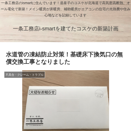
一条工務店のismartに住んでいます！道産子のコスケが北海道で高気密高断熱、オ
ール電化で新築！メイン暖房が床暖房、補助暖房がエアコンの住宅の光熱費や住み
心地などを記録しています
一条工務店i-smartを建てたコスケの新築計画
水道管の凍結防止対策！基礎床下換気口の無
償交換工事となりました
不具合・クレーム・トラブル