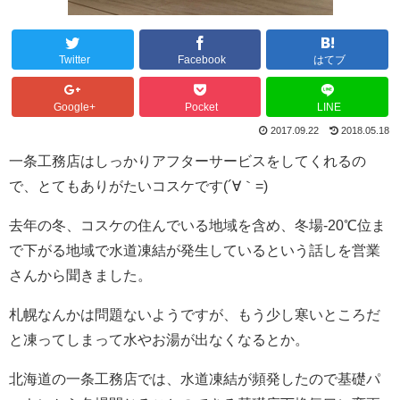
Twitter
Facebook
はてブ
Google+
Pocket
LINE
2017.09.22
2018.05.18
一条工務店はしっかりアフターサービスをしてくれるの
で、とてもありがたいコスケです(´∀｀=)
去年の冬、コスケの住んでいる地域を含め、冬場-20℃位ま
で下がる地域で水道凍結が発生しているという話しを営業
さんから聞きました。
札幌なんかは問題ないようですが、もう少し寒いところだ
と凍ってしまって水やお湯が出なくなるとか。
北海道の一条工務店では、水道凍結が頻発したので基礎パ