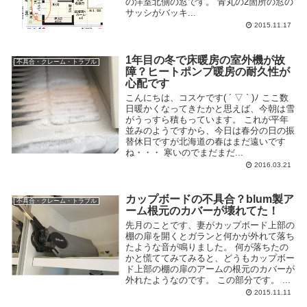
の洋室北側の窓です。 青丸の2箇所の窓の
サッシがバッキ...
2015.11.17
1年目の冬で床暖房の室外機が故
不具合・クレーム・トラブル
障？ヒートポンプ暖房の耐久性が
心配です
こんにちは、コスケです( ´ ▽ ` )ﾉ ここ数
日暖かくなってきたかと思えば、今朝は雪
がうっすら積もっています。 これが平年
並みのようですから、今日は春分の日の振
替休日ですが北海道の春はまだ遠いです
ね・・・ 寒いのでまだまだ...
2016.03.21
カップボードの不具合？blum製ア
不具合・クレーム・トラブル
ーム根元のカバーが壊れてた！
先月のことです、妻がカップボード上部の
棚の扉を開くとガランと何かが外れて落ち
たような音が鳴りました。 何が落ちたの
かと慌ててみてみると、どうもカップボー
ド上部の棚の扉のアームの根元のカバーが
外れたようなのです。 この部分です。 ...
2015.11.11