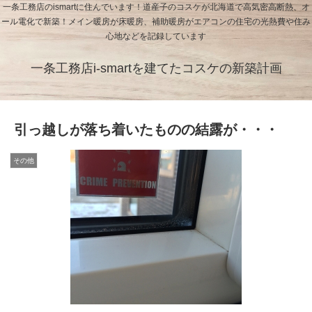
一条工務店のismartに住んでいます！道産子のコスケが北海道で高気密高断熱、オ
ール電化で新築！メイン暖房が床暖房、補助暖房がエアコンの住宅の光熱費や住み
心地などを記録しています
一条工務店i-smartを建てたコスケの新築計画
引っ越しが落ち着いたものの結露が・・・
その他