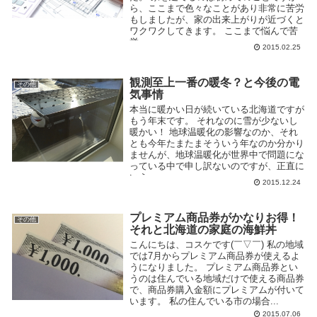
ら、ここまで色々なことがあり非常に苦労
もしましたが、家の出来上がりが近づくと
ワクワクしてきます。 ここまで悩んで苦
労...
2015.02.25
観測至上一番の暖冬？と今後の電
その他
気事情
本当に暖かい日が続いている北海道ですが
もう年末です。 それなのに雪が少ないし
暖かい！ 地球温暖化の影響なのか、それ
とも今年たまたまそういう年なのか分かり
ませんが、地球温暖化が世界中で問題にな
っている中で申し訳ないのですが、正直に
いう...
2015.12.24
プレミアム商品券がかなりお得！
その他
それと北海道の家庭の海鮮丼
こんにちは、コスケです(￣▽￣) 私の地域
では7月からプレミアム商品券が使えるよ
うになりました。 プレミアム商品券とい
うのは住んでいる地域だけで使える商品券
で、商品券購入金額にプレミアムが付いて
います。 私の住んでいる市の場合...
2015.07.06