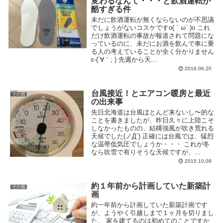
変わるなんて・・・と飲酒運転が
酷すぎる件
未だに飲酒運転が無くならないのが不思議
でしょうがないコスケですo(｀ω´ )o これ
だけ飲酒運転の事故が報道されて問題にな
っているのに、未だにお酒を飲んで車に乗
る人の考えていることが全く分かりません
ε-(´∀｀; ) 先週から天...
2016.06.20
台風接近！とエアコン暖房と最近
その他
の出来事
先日北海道は台風ほとんど来ないし〜的な
ことを書きましたが、昨日久々に上陸こそ
しなかったものの、結構強風が吹き荒れる
天候でした(ノД`) 正確には台風では、猛烈
な温帯低気圧でしょうか・・・ これが冬
なら吹雪で有りそうな天候ですが、...
2015.10.09
約１年前から計画していた新築計
その他
画
約一年前から計画していた新築計画です
が、ようやく引越しまで１ヶ月を切りまし
た。 家を建てるのは初めてのことですか